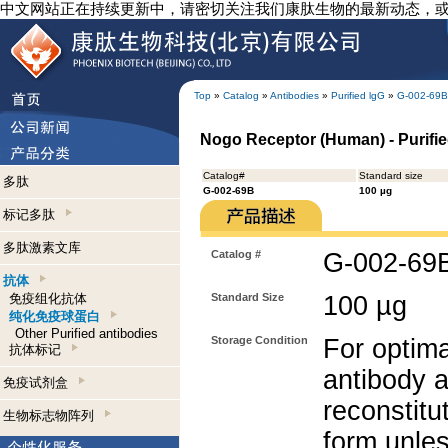
中文网站正在持续更新中，请密切关注我们康肽生物的最新动态，
Top
»
Catalog
»
Antibodies
»
Purified lgG
»
G-002-69B
Nogo Receptor (Human) - Purifie
Catalog#
Standard size
多肽
G-002-69B
100 µg
标记多肽
多肽激素文库
Catalog #
G-002-69
抗体
免疫组化抗体
Standard Size
100 µg
纯化免疫球蛋白
Other Purified antibodies
Storage Condition
For optima
抗体标记
antibody a
免疫试剂盒
reconstitut
生物标志物阵列
form unle