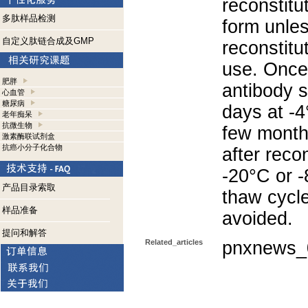
reconstitut
多肽样品检测
form unle
自定义肽链合成及GMP
reconstitu
use. Once 
肥胖
antibody s
心血管
糖尿病
days at -4
老年痴呆
抗微生物
few months
激素酶联试剂盒
抗癌小分子化合物
after reco
-20°C or 
产品目录索取
thaw cycle
样品准备
avoided.
提问和解答
Related_articles
pnxnews_