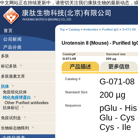
中文网站正在持续更新中，请密切关注我们康肽生物的最新动态，
Top
»
Catalog
»
Antibodies
»
Purified lgG
»
G-071-08
Urotensin II (Mouse) - Purified I
Catalog#
Standard size
多肽
G-071-08
200 µg
标记多肽
多肽激素文库
Catalog #
G-071-08
抗体
免疫组化抗体
Standard Size
200 µg
纯化免疫球蛋白
Other Purified antibodies
Sequence
pGlu - His 
抗体标记
Glu - Cys 
免疫试剂盒
Cys - Ile
生物标志物阵列