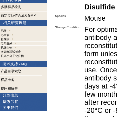
Disulfide
多肽样品检测
自定义肽链合成及GMP
Species
Mouse
Storage Condition
For optima
肥胖
心血管
antibody a
糖尿病
老年痴呆
reconstitut
抗微生物
form unle
激素酶联试剂盒
抗癌小分子化合物
reconstitu
use. Once 
产品目录索取
antibody s
样品准备
days at -4
提问和解答
few months
after reco
-20°C or 