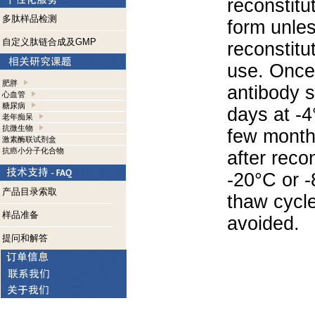
reconstitut
多肽样品检测
form unle
自定义肽链合成及GMP
reconstitu
use. Once 
肥胖
antibody s
心血管
糖尿病
days at -4
老年痴呆
抗微生物
few months
激素酶联试剂盒
抗癌小分子化合物
after reco
-20°C or 
产品目录索取
thaw cycle
样品准备
avoided.
提问和解答