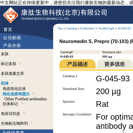
中文网站正在持续更新中，请密切关注我们康肽生物的最新动态，
Top
»
Catalog
»
Antibodies
»
Purified lgG
»
G-045-93
Neuromedin S, Prepro (70-103) (R
Catalog#
Standard size
多肽
G-045-93
200 µg
标记多肽
多肽激素文库
Catalog #
G-045-93
抗体
免疫组化抗体
Standard Size
200 µg
纯化免疫球蛋白
Other Purified antibodies
Species
Rat
抗体标记
免疫试剂盒
Storage Condition
For optima
生物标志物阵列
antibody a