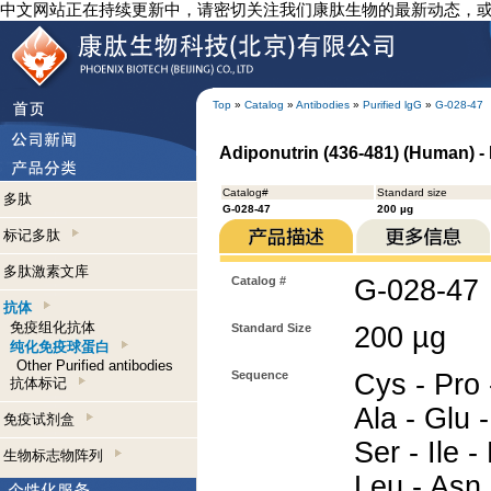
中文网站正在持续更新中，请密切关注我们康肽生物的最新动态，
Top
»
Catalog
»
Antibodies
»
Purified lgG
»
G-028-47
Adiponutrin (436-481) (Human) - 
Catalog#
Standard size
多肽
G-028-47
200 µg
标记多肽
多肽激素文库
Catalog #
G-028-47
抗体
免疫组化抗体
Standard Size
200 µg
纯化免疫球蛋白
Other Purified antibodies
Sequence
Cys - Pro -
抗体标记
Ala - Glu -
免疫试剂盒
Ser - Ile -
生物标志物阵列
Leu - Asn 