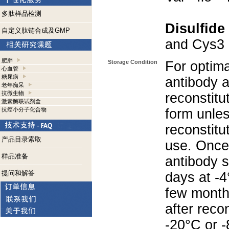
多肽样品检测
Disulfide
自定义肽链合成及GMP
and Cys3 
肥胖
Storage Condition
For optima
心血管
糖尿病
antibody a
老年痴呆
抗微生物
reconstitut
激素酶联试剂盒
抗癌小分子化合物
form unle
reconstitu
产品目录索取
use. Once 
样品准备
antibody s
提问和解答
days at -4
few months
after reco
-20°C or 