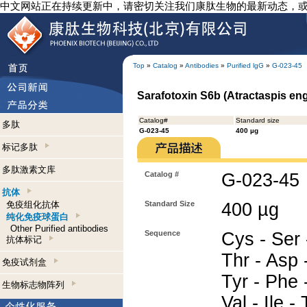
中文网站正在持续更新中，请密切关注我们康肽生物的最新动态，
Top
»
Catalog
»
Antibodies
»
Purified lgG
»
G-023-45
Sarafotoxin S6b (Atractaspis eng
Catalog#
Standard size
多肽
G-023-45
400 µg
标记多肽
多肽激素文库
Catalog #
G-023-45
抗体
免疫组化抗体
Standard Size
400 µg
纯化免疫球蛋白
Other Purified antibodies
Sequence
Cys - Ser 
抗体标记
Thr - Asp 
免疫试剂盒
Tyr - Phe 
生物标志物阵列
Val - Ile - 