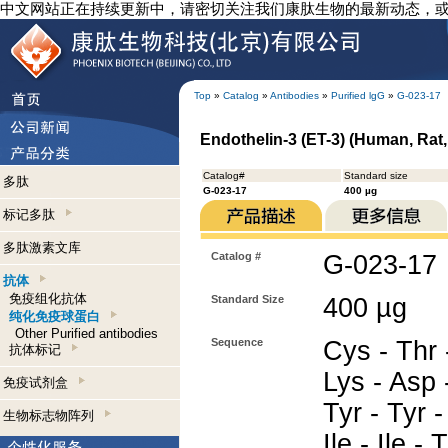
中文网站正在持续更新中，请密切关注我们康肽生物的最新动态，
Top
»
Catalog
»
Antibodies
»
Purified lgG
»
G-023-17
Endothelin-3 (ET-3) (Human, Rat,
Catalog#
Standard size
多肽
G-023-17
400 µg
标记多肽
多肽激素文库
Catalog #
G-023-17
抗体
免疫组化抗体
Standard Size
400 µg
纯化免疫球蛋白
Other Purified antibodies
Sequence
Cys - Thr 
抗体标记
Lys - Asp 
免疫试剂盒
Tyr - Tyr 
生物标志物阵列
Ile - Ile - 