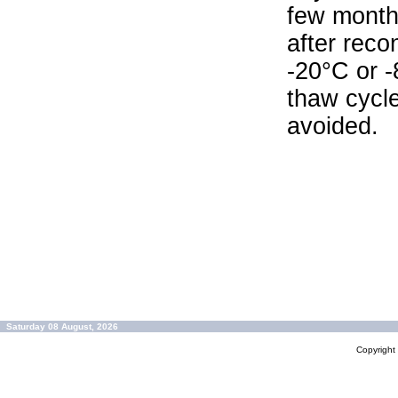
few months
after reco
-20°C or 
thaw cycle
avoided.
Saturday 08 August, 2026
Copyrigh