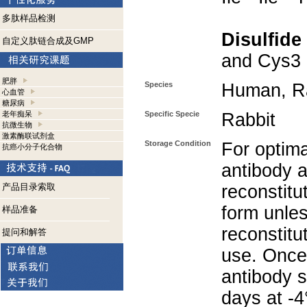
多肽样品检测
Disulfide
自定义肽链合成及GMP
and Cys3 
肥胖
Species
Human, Ra
心血管
糖尿病
老年痴呆
Specific Specie
Rabbit
抗微生物
激素酶联试剂盒
Storage Condition
For optima
抗癌小分子化合物
antibody a
产品目录索取
reconstitut
form unle
样品准备
reconstitu
提问和解答
use. Once 
antibody s
days at -4