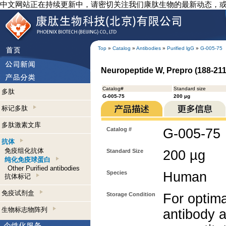
中文网站正在持续更新中，请密切关注我们康肽生物的最新动态，
Top
»
Catalog
»
Antibodies
»
Purified lgG
»
G-005-75
Neuropeptide W, Prepro (188-211
Catalog#
Standard size
多肽
G-005-75
200 µg
标记多肽
多肽激素文库
Catalog #
G-005-75
抗体
免疫组化抗体
Standard Size
200 µg
纯化免疫球蛋白
Other Purified antibodies
Species
Human
抗体标记
免疫试剂盒
Storage Condition
For optima
生物标志物阵列
antibody a