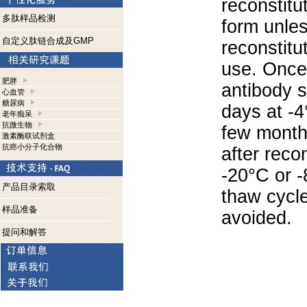
reconstitut
多肽样品检测
form unle
自定义肽链合成及GMP
reconstitu
use. Once 
肥胖
antibody s
心血管
糖尿病
days at -4
老年痴呆
抗微生物
few months
激素酶联试剂盒
抗癌小分子化合物
after reco
-20°C or 
产品目录索取
thaw cycle
样品准备
avoided.
提问和解答