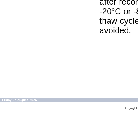
after reco
-20°C or 
thaw cycle
avoided.
Friday 07 August, 2026
Copyrigh