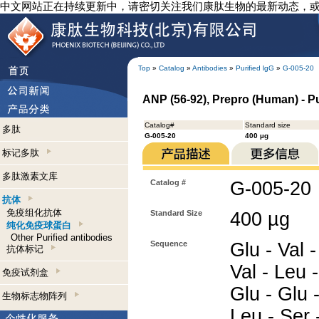
中文网站正在持续更新中，请密切关注我们康肽生物的最新动态，
Top
»
Catalog
»
Antibodies
»
Purified lgG
»
G-005-20
ANP (56-92), Prepro (Human) - Pu
Catalog#
Standard size
多肽
G-005-20
400 µg
标记多肽
多肽激素文库
Catalog #
G-005-20
抗体
免疫组化抗体
Standard Size
400 µg
纯化免疫球蛋白
Other Purified antibodies
Sequence
Glu - Val -
抗体标记
Val - Leu -
免疫试剂盒
Glu - Glu -
生物标志物阵列
Leu - Ser 