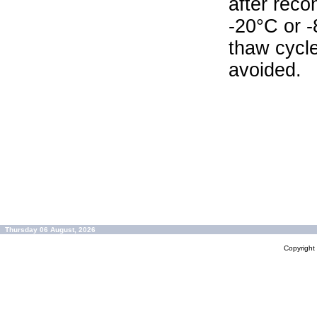
after reco
-20°C or 
thaw cycle
avoided.
Thursday 06 August, 2026
Copyrigh