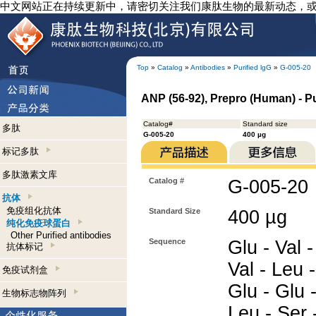
中文网站正在持续更新中，请密切关注我们康肽生物的最新动态，
Top
»
Catalog
»
Antibodies
»
Purified lgG
»
G-005-20
ANP (56-92), Prepro (Human) - Pu
Catalog#
Standard size
多肽
G-005-20
400 µg
标记多肽
多肽激素文库
Catalog #
G-005-20
抗体
免疫组化抗体
Standard Size
400 µg
纯化免疫球蛋白
Other Purified antibodies
Sequence
Glu - Val -
抗体标记
Val - Leu -
免疫试剂盒
Glu - Glu -
生物标志物阵列
Leu - Ser 