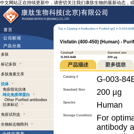
中文网站正在持续更新中，请密切关注我们康肽生物的最新动态，
Top
»
Catalog
»
Antibodies
»
Purified lgG
»
G-003-84B
Visfatin (400-450) (Human) - Puri
Catalog#
Standard size
多肽
G-003-84B
200 µg
标记多肽
多肽激素文库
Catalog #
G-003-84
抗体
免疫组化抗体
Standard Size
200 µg
纯化免疫球蛋白
Other Purified antibodies
Species
Human
抗体标记
免疫试剂盒
Storage Condition
For optima
生物标志物阵列
antibody a