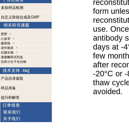
reconstitut
多肽样品检测
form unle
自定义肽链合成及GMP
reconstitu
use. Once 
肥胖
antibody s
心血管
糖尿病
days at -4
老年痴呆
抗微生物
few months
激素酶联试剂盒
抗癌小分子化合物
after reco
-20°C or 
产品目录索取
thaw cycle
样品准备
avoided.
提问和解答