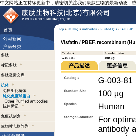
中文网站正在持续更新中，请密切关注我们康肽生物的最新动态，
Top
»
Catalog
»
Antibodies
»
Purified lgG
»
G-003-81
Visfatin / PBEF, recombinant (Hu
Catalog#
Standard size
多肽
G-003-81
100 µg
标记多肽
多肽激素文库
Catalog #
G-003-81
抗体
免疫组化抗体
Standard Size
100 µg
纯化免疫球蛋白
Other Purified antibodies
Species
Human
抗体标记
免疫试剂盒
Storage Condition
For optima
生物标志物阵列
antibody a