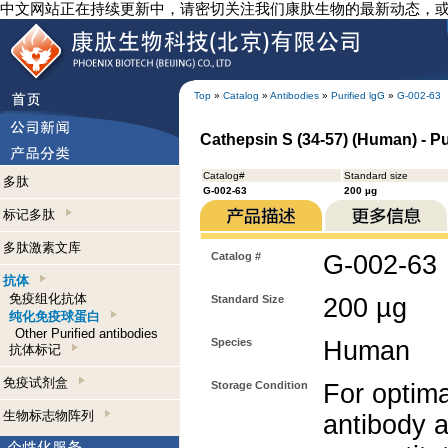
中文网站正在持续更新中，请密切关注我们康肽生物的最新动态，
Top
»
Catalog
»
Antibodies
»
Purified lgG
»
G-002-63
Cathepsin S (34-57) (Human) - Pu
Catalog#
Standard size
多肽
G-002-63
200 µg
标记多肽
多肽激素文库
Catalog #
G-002-63
抗体
免疫组化抗体
Standard Size
200 µg
纯化免疫球蛋白
Other Purified antibodies
Species
Human
抗体标记
免疫试剂盒
Storage Condition
For optima
生物标志物阵列
antibody a