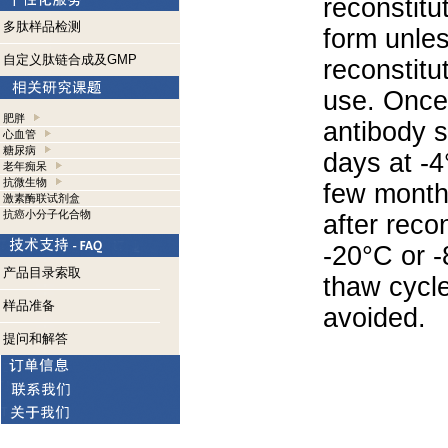
reconstitut
多肽样品检测
form unle
自定义肽链合成及GMP
reconstitu
use. Once 
肥胖
antibody s
心血管
糖尿病
days at -4
老年痴呆
抗微生物
few months
激素酶联试剂盒
抗癌小分子化合物
after reco
-20°C or 
产品目录索取
thaw cycle
样品准备
avoided.
提问和解答