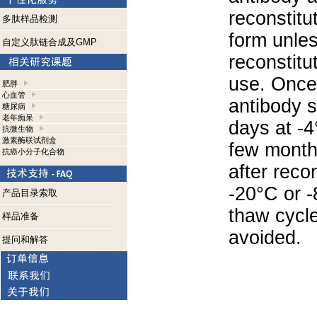
reconstitut
多肽样品检测
form unle
自定义肽链合成及GMP
reconstitu
use. Once 
肥胖
心血管
antibody s
糖尿病
老年痴呆
days at -4
抗微生物
激素酶联试剂盒
few months
抗癌小分子化合物
after reco
-20°C or 
产品目录索取
thaw cycle
样品准备
avoided.
提问和解答