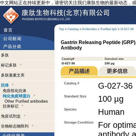
中文网站正在持续更新中，请密切关注我们康肽生物的最新动态，
Top
»
Catalog
»
Antibodies
»
Purified lgG
»
G-027-36
Gastrin Releasing Peptide (GRP), 
Antibody
多肽
Catalog#
Standard size
G-027-36
100 µg
标记多肽
多肽激素文库
Catalog #
G-027-36
抗体
免疫组化抗体
纯化免疫球蛋白
Standard Size
100 µg
Other Purified antibodies
抗体标记
Species
Human
免疫试剂盒
Storage Condition
For optima
生物标志物阵列
antibody a