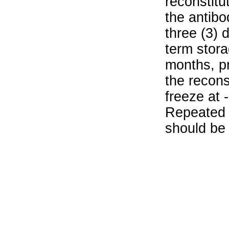
reconstitu
the antibo
three (3) 
term stora
months, pr
the recons
freeze at 
Repeated 
should be 