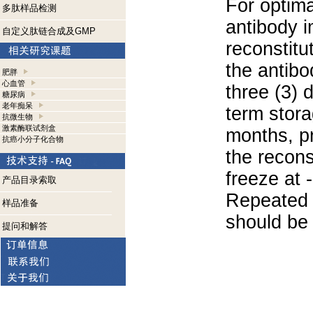
For optima
多肽样品检测
antibody i
自定义肽链合成及GMP
reconstitu
the antibo
肥胖
心血管
three (3) 
糖尿病
老年痴呆
term stora
抗微生物
激素酶联试剂盒
months, pr
抗癌小分子化合物
the recons
freeze at 
产品目录索取
Repeated 
样品准备
should be 
提问和解答