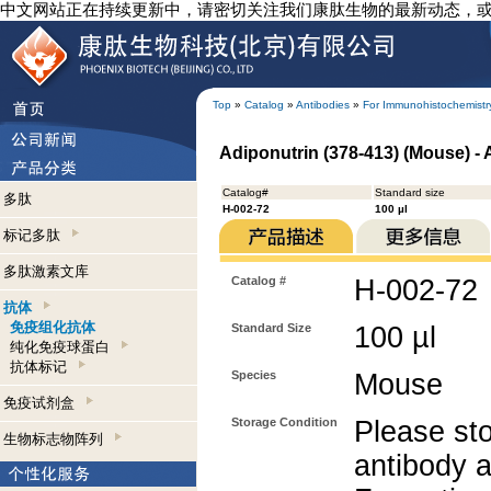
中文网站正在持续更新中，请密切关注我们康肽生物的最新动态，
Top
»
Catalog
»
Antibodies
»
For Immunohistochemistr
Adiponutrin (378-413) (Mouse) -
Catalog#
Standard size
多肽
H-002-72
100 µl
标记多肽
多肽激素文库
Catalog #
H-002-72
抗体
免疫组化抗体
Standard Size
100 µl
纯化免疫球蛋白
抗体标记
Species
Mouse
免疫试剂盒
Storage Condition
Please sto
生物标志物阵列
antibody a