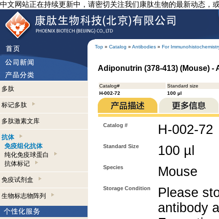
中文网站正在持续更新中，请密切关注我们康肽生物的最新动态，
Top
»
Catalog
»
Antibodies
»
For Immunohistochemistr
Adiponutrin (378-413) (Mouse) -
Catalog#
Standard size
多肽
H-002-72
100 µl
标记多肽
多肽激素文库
Catalog #
H-002-72
抗体
免疫组化抗体
Standard Size
100 µl
纯化免疫球蛋白
抗体标记
Species
Mouse
免疫试剂盒
Storage Condition
Please sto
生物标志物阵列
antibody a