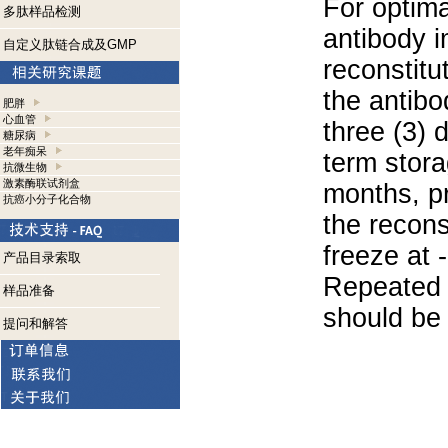
For optima
多肽样品检测
antibody i
自定义肽链合成及GMP
reconstitu
the antibo
肥胖
心血管
three (3) 
糖尿病
老年痴呆
term stora
抗微生物
激素酶联试剂盒
months, pr
抗癌小分子化合物
the recons
freeze at 
产品目录索取
Repeated 
样品准备
should be 
提问和解答