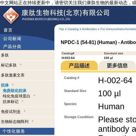
中文网站正在持续更新中，请密切关注我们康肽生物的最新动态，
Top
»
Catalog
»
Antibodies
»
For Immunohistochemistr
NPDC-1 (54-81) (Human) - Antib
Catalog#
Standard size
多肽
H-002-64
100 µl
标记多肽
多肽激素文库
Catalog #
H-002-64
抗体
免疫组化抗体
Standard Size
100 µl
纯化免疫球蛋白
抗体标记
Species
Human
免疫试剂盒
Storage Condition
Please sto
生物标志物阵列
antibody a