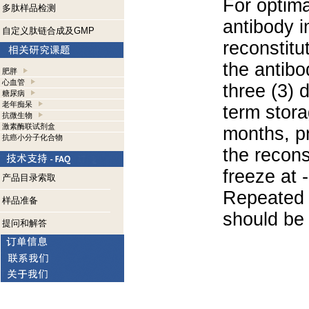
For optima
多肽样品检测
antibody i
自定义肽链合成及GMP
reconstitu
the antibo
肥胖
心血管
three (3) 
糖尿病
老年痴呆
term stora
抗微生物
激素酶联试剂盒
months, pr
抗癌小分子化合物
the recons
freeze at 
产品目录索取
Repeated 
样品准备
should be 
提问和解答