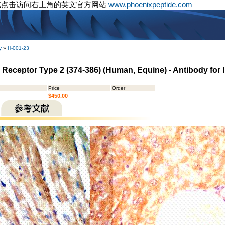
或点击访问右上角的英文官方网站
www.phoenixpeptide.com
y
»
H-001-23
n Receptor Type 2 (374-386) (Human, Equine) - Antibody fo
Price
Order
$450.00