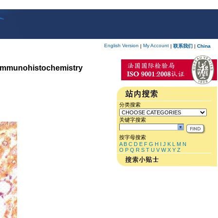
English Version
My Account
|
|
联系我们
|
China
r Immunohistochemistry
分类搜索
关键字搜索
按字母搜索
A
B
C
D
E
F
G
H
I
J
K
L
M
N
O
P
Q
R
S
T
U
V
W
X
Y
Z