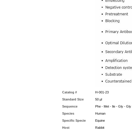
Catalog #
H-001-23
Standard Size
50 µl
Sequence
Phe - Met - Ile - Gly - Gly
Species
Human
Specific Specie
Equine
Host
Rabbit