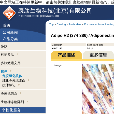
中文网站正在持续更新中，请密切关注我们康肽生物的最新动态，
Top
»
Catalog
»
Antibodies
»
For Immunohistochemistr
Adipo R2 (374-386) / Adiponecti
Catalog#
Standard size
多肽
H-001-23
50 µl
标记多肽
多肽激素文库
Image
抗体
免疫组化抗体
纯化免疫球蛋白
抗体标记
免疫试剂盒
生物标志物阵列