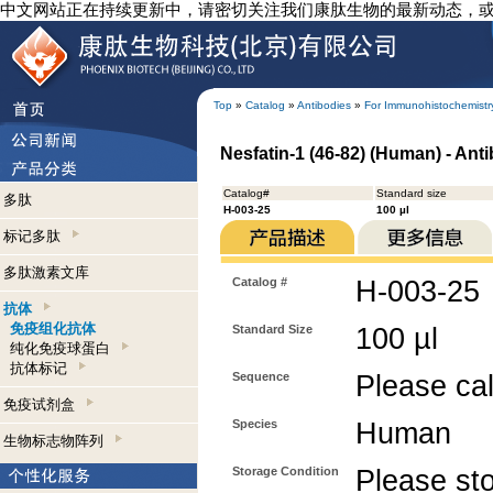
中文网站正在持续更新中，请密切关注我们康肽生物的最新动态，
Top
»
Catalog
»
Antibodies
»
For Immunohistochemistr
Nesfatin-1 (46-82) (Human) - An
Catalog#
Standard size
多肽
H-003-25
100 µl
标记多肽
多肽激素文库
Catalog #
H-003-25
抗体
免疫组化抗体
Standard Size
100 µl
纯化免疫球蛋白
抗体标记
Sequence
Please call
免疫试剂盒
Species
Human
生物标志物阵列
Storage Condition
Please sto