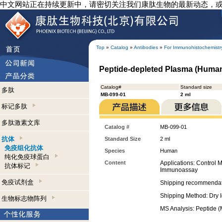
中文网站正在持续更新中，请密切关注我们康肽生物的最新动态，
Top
»
Catalog
»
Antibodies
»
For Immunohistochemistr
Peptide-depleted Plasma (Huma
Catalog#
Standard size
多肽
MB-099-01
2 ml
标记多肽
多肽激素文库
Catalog #
MB-099-01
抗体
Standard Size
2 ml
免疫组化抗体
Species
Human
纯化免疫球蛋白
Content
Applications: Control M
抗体标记
Immunoassay
免疫试剂盒
Shipping recommendat
Shipping Method: Dry 
生物标志物阵列
MS Analysis: Peptide 