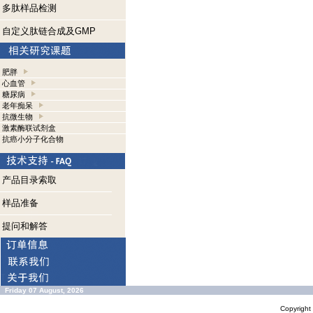
多肽样品检测
自定义肽链合成及GMP
肥胖
心血管
糖尿病
老年痴呆
抗微生物
激素酶联试剂盒
抗癌小分子化合物
产品目录索取
样品准备
提问和解答
Friday 07 August, 2026
Copyrigh