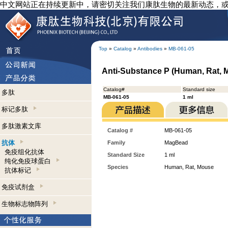
中文网站正在持续更新中，请密切关注我们康肽生物的最新动态，
Top
»
Catalog
»
Antibodies
»
MB-061-05
Anti-Substance P (Human, Rat,
Catalog#
Standard size
多肽
MB-061-05
1 ml
标记多肽
多肽激素文库
Catalog #
MB-061-05
抗体
Family
MagBead
免疫组化抗体
Standard Size
1 ml
纯化免疫球蛋白
Species
Human, Rat, Mouse
抗体标记
免疫试剂盒
生物标志物阵列