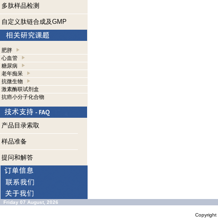
多肽样品检测
自定义肽链合成及GMP
肥胖
心血管
糖尿病
老年痴呆
抗微生物
激素酶联试剂盒
抗癌小分子化合物
产品目录索取
样品准备
提问和解答
Friday 07 August, 2026
Copyrigh