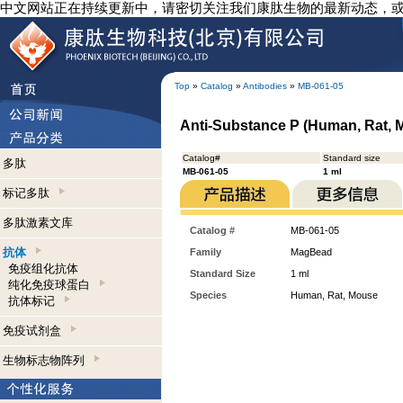
中文网站正在持续更新中，请密切关注我们康肽生物的最新动态，
Top
»
Catalog
»
Antibodies
»
MB-061-05
Anti-Substance P (Human, Rat,
Catalog#
Standard size
多肽
MB-061-05
1 ml
标记多肽
多肽激素文库
Catalog #
MB-061-05
抗体
Family
MagBead
免疫组化抗体
Standard Size
1 ml
纯化免疫球蛋白
Species
Human, Rat, Mouse
抗体标记
免疫试剂盒
生物标志物阵列