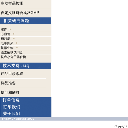
多肽样品检测
自定义肽链合成及GMP
肥胖
心血管
糖尿病
老年痴呆
抗微生物
激素酶联试剂盒
抗癌小分子化合物
产品目录索取
样品准备
提问和解答
Friday 07 August, 2026
Copyrigh