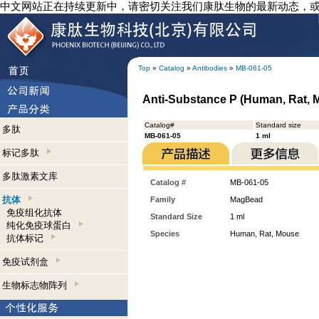
中文网站正在持续更新中，请密切关注我们康肽生物的最新动态，
Top
»
Catalog
»
Antibodies
»
MB-061-05
Anti-Substance P (Human, Rat,
Catalog#
Standard size
多肽
MB-061-05
1 ml
标记多肽
多肽激素文库
Catalog #
MB-061-05
抗体
Family
MagBead
免疫组化抗体
Standard Size
1 ml
纯化免疫球蛋白
Species
Human, Rat, Mouse
抗体标记
免疫试剂盒
生物标志物阵列