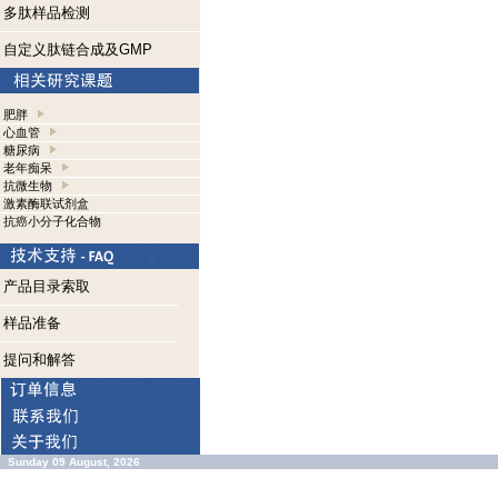
多肽样品检测
自定义肽链合成及GMP
肥胖
心血管
糖尿病
老年痴呆
抗微生物
激素酶联试剂盒
抗癌小分子化合物
产品目录索取
样品准备
提问和解答
Sunday 09 August, 2026