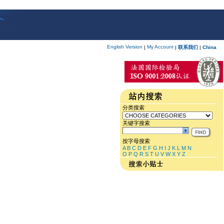
English Version
My Account
|
|
联系我们
|
China
分类搜索
关键字搜索
按字母搜索
A
B
C
D
E
F
G
H
I
J
K
L
M
N
O
P
Q
R
S
T
U
V
W
X
Y
Z