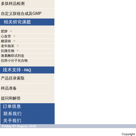
多肽样品检测
自定义肽链合成及GMP
肥胖
心血管
糖尿病
老年痴呆
抗微生物
激素酶联试剂盒
抗癌小分子化合物
产品目录索取
样品准备
提问和解答
Friday 07 August, 2026
Copyrigh