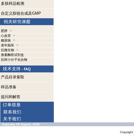
多肽样品检测
自定义肽链合成及GMP
肥胖
心血管
糖尿病
老年痴呆
抗微生物
激素酶联试剂盒
抗癌小分子化合物
产品目录索取
样品准备
提问和解答
Saturday 08 August, 2026
Copyrigh