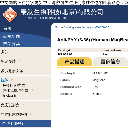
中文网站正在持续更新中，请密切关注我们康肽生物的最新动态，
Top
»
Catalog
»
Antibodies
»
MB-059-02
Anti-PYY (3-36) (Human) MagBe
Catalog#
Standard size
多肽
MB-059-02
1 ml
标记多肽
多肽激素文库
Catalog #
MB-059-02
抗体
Family
MagBead
免疫组化抗体
Standard Size
1 ml
纯化免疫球蛋白
Species
Human
抗体标记
免疫试剂盒
生物标志物阵列