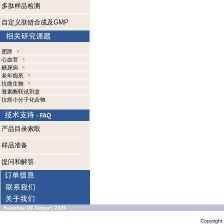
多肽样品检测
自定义肽链合成及GMP
肥胖
心血管
糖尿病
老年痴呆
抗微生物
激素酶联试剂盒
抗癌小分子化合物
产品目录索取
样品准备
提问和解答
Saturday 08 August, 2026
Copyrigh