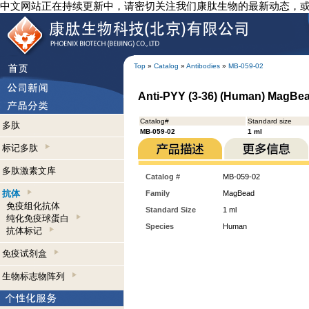
中文网站正在持续更新中，请密切关注我们康肽生物的最新动态，
Top
»
Catalog
»
Antibodies
»
MB-059-02
Anti-PYY (3-36) (Human) MagBe
Catalog#
Standard size
多肽
MB-059-02
1 ml
标记多肽
多肽激素文库
Catalog #
MB-059-02
抗体
Family
MagBead
免疫组化抗体
Standard Size
1 ml
纯化免疫球蛋白
Species
Human
抗体标记
免疫试剂盒
生物标志物阵列