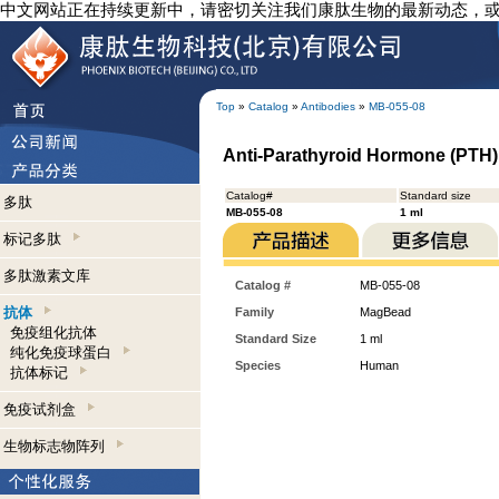
中文网站正在持续更新中，请密切关注我们康肽生物的最新动态，
Top
»
Catalog
»
Antibodies
»
MB-055-08
Anti-Parathyroid Hormone (PTH)
Catalog#
Standard size
多肽
MB-055-08
1 ml
标记多肽
多肽激素文库
Catalog #
MB-055-08
抗体
Family
MagBead
免疫组化抗体
Standard Size
1 ml
纯化免疫球蛋白
Species
Human
抗体标记
免疫试剂盒
生物标志物阵列