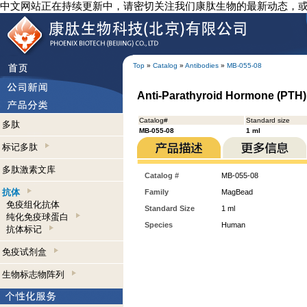
中文网站正在持续更新中，请密切关注我们康肽生物的最新动态，
Top
»
Catalog
»
Antibodies
»
MB-055-08
Anti-Parathyroid Hormone (PTH)
Catalog#
Standard size
多肽
MB-055-08
1 ml
标记多肽
多肽激素文库
Catalog #
MB-055-08
抗体
Family
MagBead
免疫组化抗体
Standard Size
1 ml
纯化免疫球蛋白
Species
Human
抗体标记
免疫试剂盒
生物标志物阵列