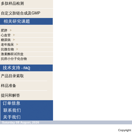
多肽样品检测
自定义肽链合成及GMP
肥胖
心血管
糖尿病
老年痴呆
抗微生物
激素酶联试剂盒
抗癌小分子化合物
产品目录索取
样品准备
提问和解答
Saturday 08 August, 2026
Copyrigh