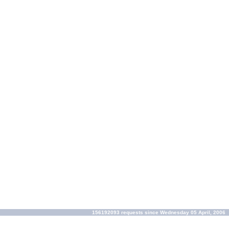
156192093 requests since Wednesday 05 April, 2006