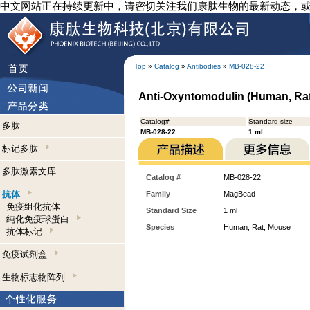
中文网站正在持续更新中，请密切关注我们康肽生物的最新动态，
Top
»
Catalog
»
Antibodies
»
MB-028-22
Anti-Oxyntomodulin (Human, Ra
Catalog#
Standard size
多肽
MB-028-22
1 ml
标记多肽
多肽激素文库
Catalog #
MB-028-22
抗体
Family
MagBead
免疫组化抗体
Standard Size
1 ml
纯化免疫球蛋白
Species
Human, Rat, Mouse
抗体标记
免疫试剂盒
生物标志物阵列