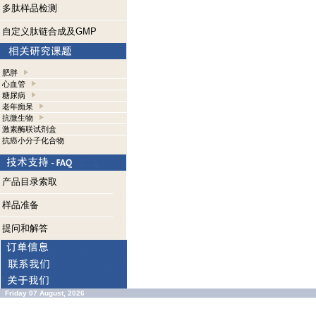
多肽样品检测
自定义肽链合成及GMP
肥胖
心血管
糖尿病
老年痴呆
抗微生物
激素酶联试剂盒
抗癌小分子化合物
产品目录索取
样品准备
提问和解答
Friday 07 August, 2026