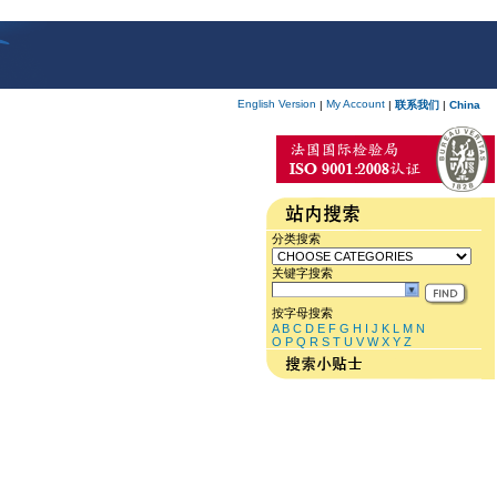
English Version
My Account
|
|
联系我们
|
China
分类搜索
关键字搜索
按字母搜索
A
B
C
D
E
F
G
H
I
J
K
L
M
N
O
P
Q
R
S
T
U
V
W
X
Y
Z