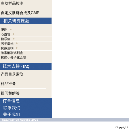
多肽样品检测
自定义肽链合成及GMP
肥胖
心血管
糖尿病
老年痴呆
抗微生物
激素酶联试剂盒
抗癌小分子化合物
产品目录索取
样品准备
提问和解答
Saturday 08 August, 2026
Copyrigh