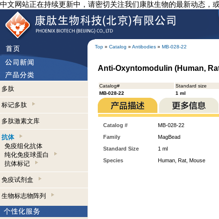
中文网站正在持续更新中，请密切关注我们康肽生物的最新动态，
Top
»
Catalog
»
Antibodies
»
MB-028-22
Anti-Oxyntomodulin (Human, Ra
Catalog#
Standard size
多肽
MB-028-22
1 ml
标记多肽
多肽激素文库
Catalog #
MB-028-22
抗体
Family
MagBead
免疫组化抗体
Standard Size
1 ml
纯化免疫球蛋白
Species
Human, Rat, Mouse
抗体标记
免疫试剂盒
生物标志物阵列