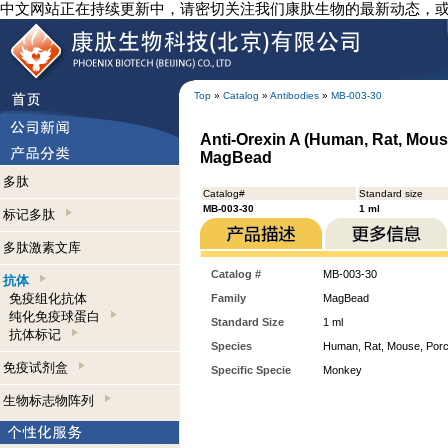
中文网站正在持续更新中，请密切关注我们康肽生物的最新动态，
Top
»
Catalog
»
Antibodies
»
MB-003-30
Anti-Orexin A (Human, Rat, Mous
MagBead
多肽
Catalog#
Standard size
MB-003-30
1 ml
标记多肽
多肽激素文库
Catalog #
MB-003-30
抗体
免疫组化抗体
Family
MagBead
纯化免疫球蛋白
Standard Size
1 ml
抗体标记
Species
Human, Rat, Mouse, Porc
免疫试剂盒
Specific Specie
Monkey
生物标志物阵列