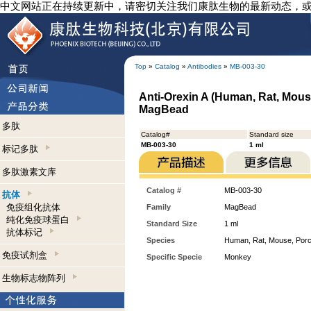
中文网站正在持续更新中，请密切关注我们康肽生物的最新动态，
Top
»
Catalog
»
Antibodies
»
MB-003-30
Anti-Orexin A (Human, Rat, Mous
MagBead
多肽
Catalog#
Standard size
MB-003-30
1 ml
标记多肽
多肽激素文库
Catalog #
MB-003-30
抗体
免疫组化抗体
Family
MagBead
纯化免疫球蛋白
Standard Size
1 ml
抗体标记
Species
Human, Rat, Mouse, Porc
免疫试剂盒
Specific Specie
Monkey
生物标志物阵列