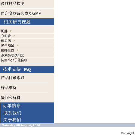
多肽样品检测
自定义肽链合成及GMP
肥胖
心血管
糖尿病
老年痴呆
抗微生物
激素酶联试剂盒
抗癌小分子化合物
产品目录索取
样品准备
提问和解答
Saturday 08 August, 2026
Copyrigh