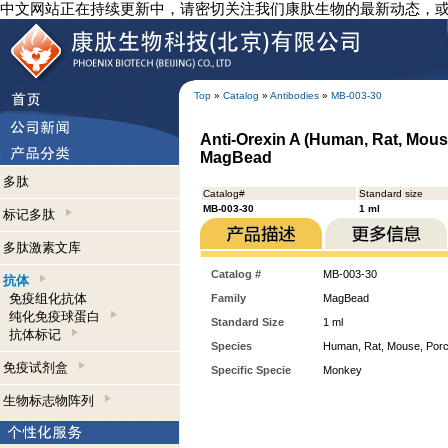
中文网站正在持续更新中，请密切关注我们康肽生物的最新动态，
Top
»
Catalog
»
Antibodies
»
MB-003-30
Anti-Orexin A (Human, Rat, Mous
MagBead
多肽
Catalog#
Standard size
MB-003-30
1 ml
标记多肽
多肽激素文库
Catalog #
MB-003-30
抗体
免疫组化抗体
Family
MagBead
纯化免疫球蛋白
Standard Size
1 ml
抗体标记
Species
Human, Rat, Mouse, Porc
免疫试剂盒
Specific Specie
Monkey
生物标志物阵列