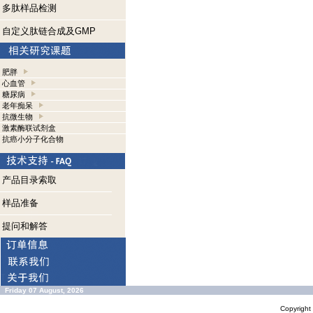
多肽样品检测
自定义肽链合成及GMP
肥胖
心血管
糖尿病
老年痴呆
抗微生物
激素酶联试剂盒
抗癌小分子化合物
产品目录索取
样品准备
提问和解答
Friday 07 August, 2026
Copyrigh