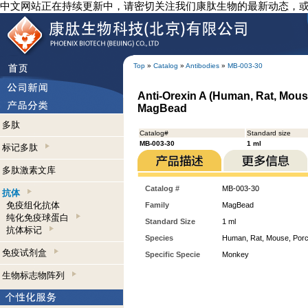
中文网站正在持续更新中，请密切关注我们康肽生物的最新动态，
Top
»
Catalog
»
Antibodies
»
MB-003-30
Anti-Orexin A (Human, Rat, Mous
MagBead
多肽
Catalog#
Standard size
MB-003-30
1 ml
标记多肽
多肽激素文库
Catalog #
MB-003-30
抗体
免疫组化抗体
Family
MagBead
纯化免疫球蛋白
Standard Size
1 ml
抗体标记
Species
Human, Rat, Mouse, Porc
免疫试剂盒
Specific Specie
Monkey
生物标志物阵列