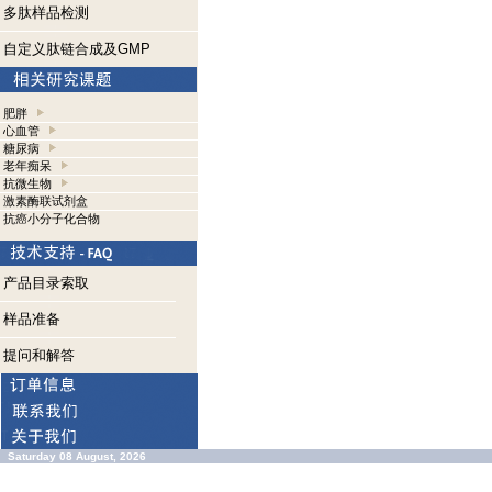
多肽样品检测
自定义肽链合成及GMP
肥胖
心血管
糖尿病
老年痴呆
抗微生物
激素酶联试剂盒
抗癌小分子化合物
产品目录索取
样品准备
提问和解答
Saturday 08 August, 2026