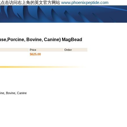
或点击访问右上角的英文官方网站
www.phoenixpeptide.com
use,Porcine, Bovine, Canine) MagBead
Price
Order
$625.00
ine, Bovine, Canine