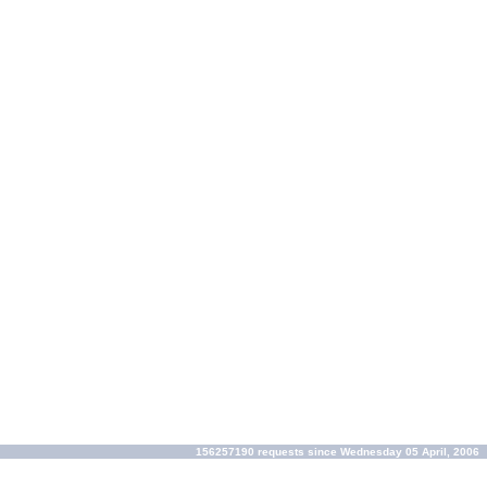
156257190 requests since Wednesday 05 April, 2006