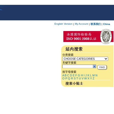
English Version
My Account
|
|
联系我们
|
China
分类搜索
关键字搜索
按字母搜索
A
B
C
D
E
F
G
H
I
J
K
L
M
N
O
P
Q
R
S
T
U
V
W
X
Y
Z