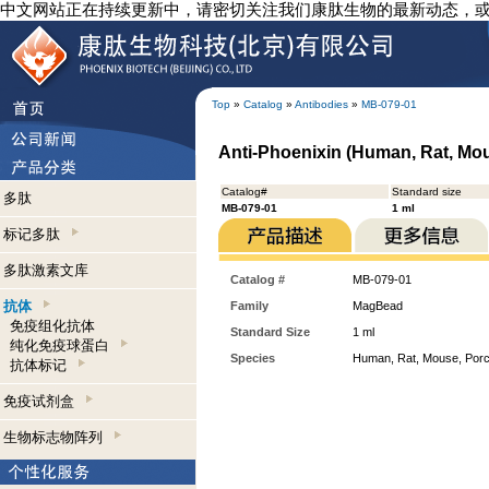
中文网站正在持续更新中，请密切关注我们康肽生物的最新动态，
Top
»
Catalog
»
Antibodies
»
MB-079-01
Anti-Phoenixin (Human, Rat, Mo
Catalog#
Standard size
多肽
MB-079-01
1 ml
标记多肽
多肽激素文库
Catalog #
MB-079-01
抗体
Family
MagBead
免疫组化抗体
Standard Size
1 ml
纯化免疫球蛋白
Species
Human, Rat, Mouse, Porc
抗体标记
免疫试剂盒
生物标志物阵列