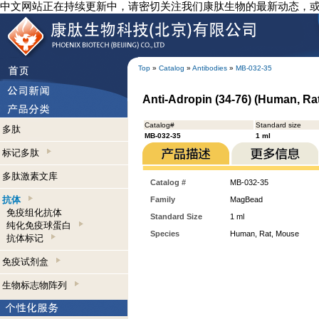
中文网站正在持续更新中，请密切关注我们康肽生物的最新动态，
Top
»
Catalog
»
Antibodies
»
MB-032-35
Anti-Adropin (34-76) (Human, R
Catalog#
Standard size
多肽
MB-032-35
1 ml
标记多肽
多肽激素文库
Catalog #
MB-032-35
抗体
Family
MagBead
免疫组化抗体
Standard Size
1 ml
纯化免疫球蛋白
Species
Human, Rat, Mouse
抗体标记
免疫试剂盒
生物标志物阵列