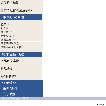
多肽样品检测
自定义肽链合成及GMP
肥胖
心血管
糖尿病
老年痴呆
抗微生物
激素酶联试剂盒
抗癌小分子化合物
产品目录索取
样品准备
提问和解答
Friday 07 August, 2026
Copyrigh