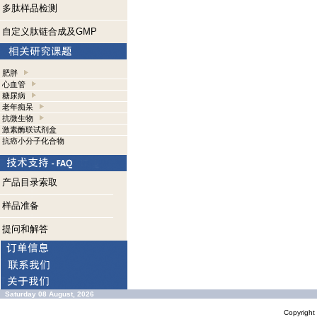
多肽样品检测
自定义肽链合成及GMP
肥胖
心血管
糖尿病
老年痴呆
抗微生物
激素酶联试剂盒
抗癌小分子化合物
产品目录索取
样品准备
提问和解答
Saturday 08 August, 2026
Copyrigh