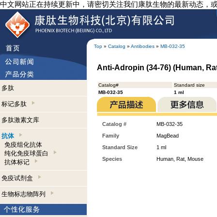
中文网站正在持续更新中，请密切关注我们康肽生物的最新动态，
Top
»
Catalog
»
Antibodies
»
MB-032-35
Anti-Adropin (34-76) (Human, R
Catalog#
Standard size
多肽
MB-032-35
1 ml
标记多肽
多肽激素文库
Catalog #
MB-032-35
抗体
Family
MagBead
免疫组化抗体
Standard Size
1 ml
纯化免疫球蛋白
Species
Human, Rat, Mouse
抗体标记
免疫试剂盒
生物标志物阵列