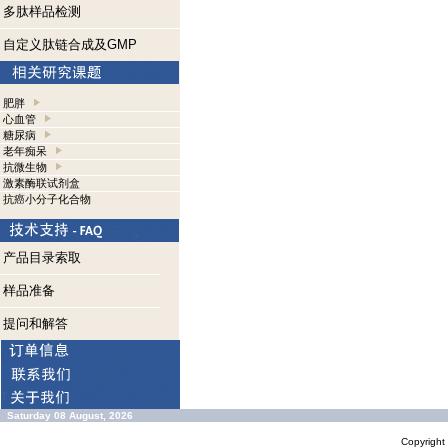
多肽样品检测
自定义肽链合成及GMP
肥胖
心血管
糖尿病
老年痴呆
抗微生物
激素酶联试剂盒
抗癌小分子化合物
产品目录索取
样品准备
提问和解答
Saturday 08 August, 2026
Copyrigh