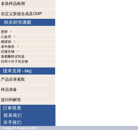
多肽样品检测
自定义肽链合成及GMP
肥胖
心血管
糖尿病
老年痴呆
抗微生物
激素酶联试剂盒
抗癌小分子化合物
产品目录索取
样品准备
提问和解答
Friday 07 August, 2026