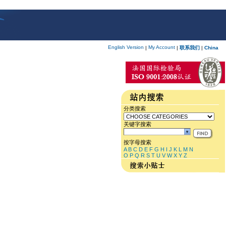
English Version
My Account
|
|
联系我们
|
China
分类搜索
关键字搜索
按字母搜索
A
B
C
D
E
F
G
H
I
J
K
L
M
N
O
P
Q
R
S
T
U
V
W
X
Y
Z