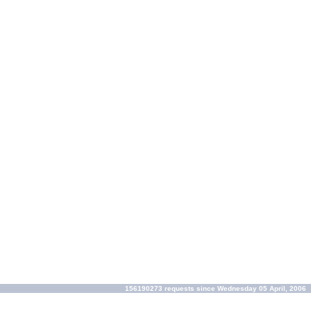
156190273 requests since Wednesday 05 April, 2006