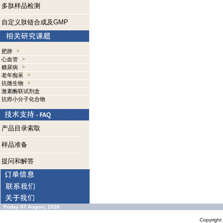
多肽样品检测
自定义肽链合成及GMP
肥胖
心血管
糖尿病
老年痴呆
抗微生物
激素酶联试剂盒
抗癌小分子化合物
产品目录索取
样品准备
提问和解答
Friday 07 August, 2026
Copyrigh