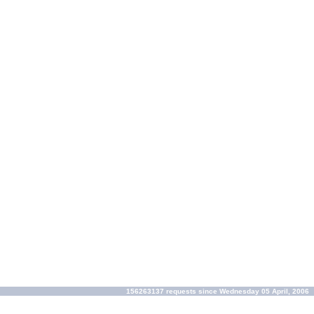
156263137 requests since Wednesday 05 April, 2006