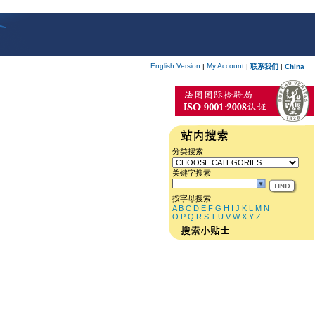
English Version
My Account
|
|
联系我们
|
China
分类搜索
关键字搜索
按字母搜索
A
B
C
D
E
F
G
H
I
J
K
L
M
N
O
P
Q
R
S
T
U
V
W
X
Y
Z