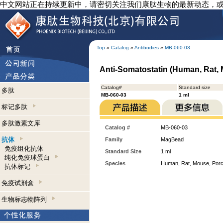
中文网站正在持续更新中，请密切关注我们康肽生物的最新动态，
Top
»
Catalog
»
Antibodies
»
MB-060-03
Anti-Somatostatin (Human, Rat,
Catalog#
Standard size
多肽
MB-060-03
1 ml
标记多肽
多肽激素文库
Catalog #
MB-060-03
抗体
Family
MagBead
免疫组化抗体
Standard Size
1 ml
纯化免疫球蛋白
Species
Human, Rat, Mouse, Porc
抗体标记
免疫试剂盒
生物标志物阵列