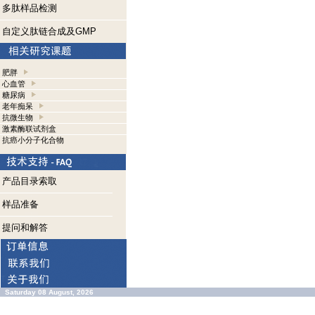
多肽样品检测
自定义肽链合成及GMP
肥胖
心血管
糖尿病
老年痴呆
抗微生物
激素酶联试剂盒
抗癌小分子化合物
产品目录索取
样品准备
提问和解答
Saturday 08 August, 2026