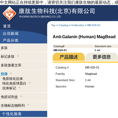
中文网站正在持续更新中，请密切关注我们康肽生物的最新动态，
Top
»
Catalog
»
Antibodies
»
MB-026-01
Anti-Galanin (Human) MagBead
Catalog#
Standard size
多肽
MB-026-01
1 ml
标记多肽
多肽激素文库
Catalog #
MB-026-01
抗体
Family
Magbead
免疫组化抗体
Standard Size
1 ml
纯化免疫球蛋白
Species
Human
抗体标记
免疫试剂盒
生物标志物阵列