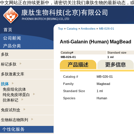
中文网站正在持续更新中，请密切关注我们康肽生物的最新动态，
Top
»
Catalog
»
Antibodies
»
MB-026-01
Anti-Galanin (Human) MagBead
Catalog#
Standard size
多肽
MB-026-01
1 ml
标记多肽
多肽激素文库
Catalog #
MB-026-01
抗体
Family
Magbead
免疫组化抗体
Standard Size
1 ml
纯化免疫球蛋白
Species
Human
抗体标记
免疫试剂盒
生物标志物阵列