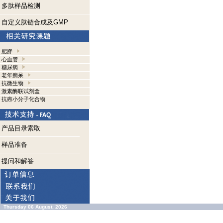
多肽样品检测
自定义肽链合成及GMP
肥胖
心血管
糖尿病
老年痴呆
抗微生物
激素酶联试剂盒
抗癌小分子化合物
产品目录索取
样品准备
提问和解答
Thursday 06 August, 2026