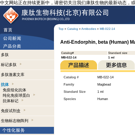
中文网站正在持续更新中，请密切关注我们康肽生物的最新动态，
Top
»
Catalog
»
Antibodies
»
MB-022-14
Anti-Endorphin, beta (Human) 
Catalog#
Standard size
多肽
MB-022-14
1 ml
标记多肽
多肽激素文库
Catalog #
MB-022-14
抗体
Family
Magbead
免疫组化抗体
Standard Size
1 ml
纯化免疫球蛋白
Species
Human
抗体标记
免疫试剂盒
生物标志物阵列