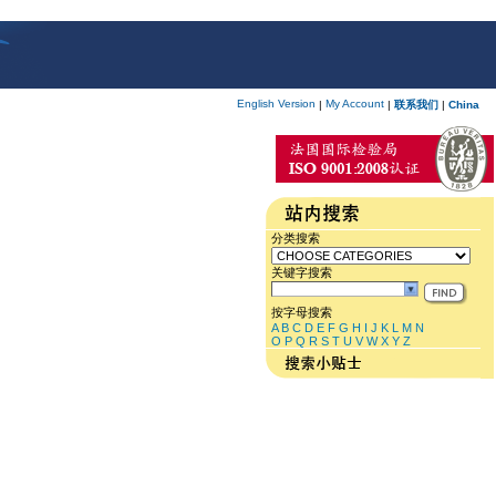
English Version
My Account
|
|
联系我们
|
China
分类搜索
关键字搜索
按字母搜索
A
B
C
D
E
F
G
H
I
J
K
L
M
N
O
P
Q
R
S
T
U
V
W
X
Y
Z