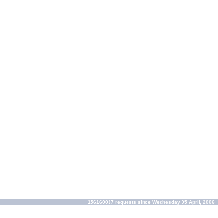
156160037 requests since Wednesday 05 April, 2006