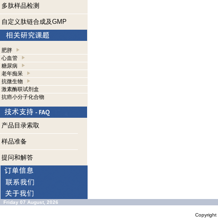
多肽样品检测
自定义肽链合成及GMP
肥胖
心血管
糖尿病
老年痴呆
抗微生物
激素酶联试剂盒
抗癌小分子化合物
产品目录索取
样品准备
提问和解答
Friday 07 August, 2026
Copyrigh