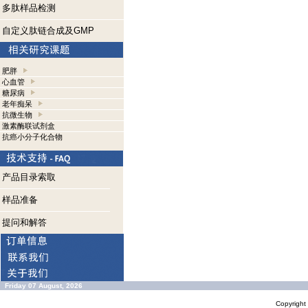
多肽样品检测
自定义肽链合成及GMP
肥胖
心血管
糖尿病
老年痴呆
抗微生物
激素酶联试剂盒
抗癌小分子化合物
产品目录索取
样品准备
提问和解答
Friday 07 August, 2026
Copyrigh