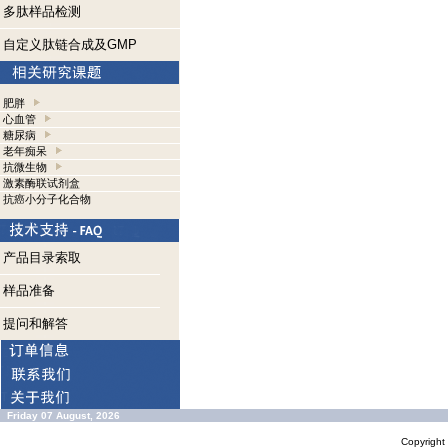
多肽样品检测
自定义肽链合成及GMP
肥胖
心血管
糖尿病
老年痴呆
抗微生物
激素酶联试剂盒
抗癌小分子化合物
产品目录索取
样品准备
提问和解答
Friday 07 August, 2026
Copyrigh